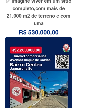
✅ Imagine viver em um sítio
completo,com mais de
21,000 m2 de terreno e com
uma
Preço
R$ 530.000,00