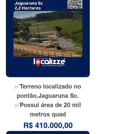
✅Terreno localizado no
pontão,Jaguaruna Sc.
✅Possui área de 20 mil
metros quad
Preço
R$ 410.000,00