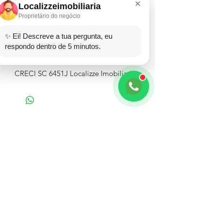
×
Localizzeimobiliaria
Proprietário do negócio
Valor a parti de R$ 72.000,00
✨ Ei! Descreve a tua pergunta, eu
WhatsApp (48)999592111
respondo dentro de 5 minutos.
WhatsApp comercial (48)36600773
CRECI SC 6451J Localizze Imobiliaria