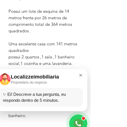
Possui um lote de esquina de 14
metros frente por 26 metros de
comprimento total de 364 metros
quadrados .
Uma excelente casa com 141 metros
quadrados
possui 2 quartos ,1 sala ,1 banheiro
social,1 cozinha e uma lavanderia.
×
Edícula e garagem para 2 carros.
Localizzeimobiliaria
Proprietário do negócio
Acompanha móveis somente sob
✨ Ei! Descreve a tua pergunta, eu
medida.
respondo dentro de 5 minutos.
Possui uma sala comercial com
banheiro.