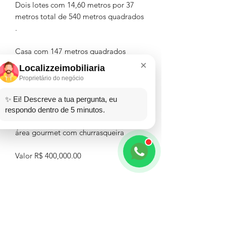
Dois lotes com 14,60 metros por 37
metros total de 540 metros quadrados
.
Casa com 147 metros quadrados
possui:
×
Localizzeimobiliaria
3 quartos
Proprietário do negócio
1 cozinha
1 banheiro
✨ Ei! Descreve a tua pergunta, eu
1 sala
respondo dentro de 5 minutos.
1 garagem para 3 carros
área gourmet com churrasqueira
Valor R$ 400,000.00
Agende uma visita, estaremos à sua
disposição.
☎️WhatsApp (48) 999592111
☎️WhatsApp comercial (48) 36600773