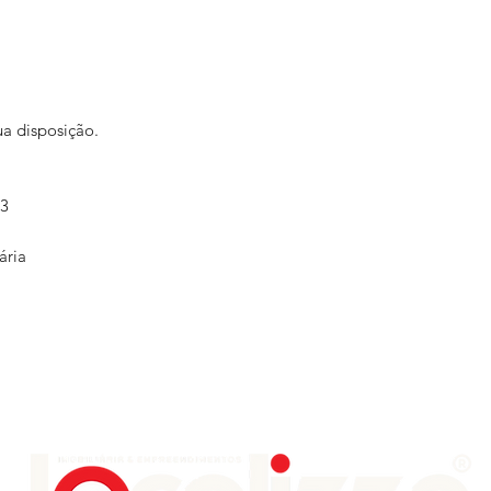
ua disposição.
73
ária