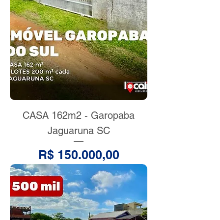
CASA 162m2 - Garopaba
Jaguaruna SC
Preço
R$ 150.000,00