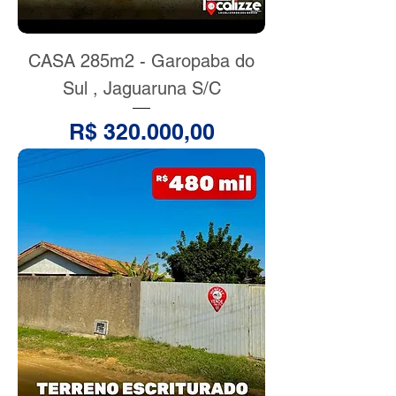
CASA 285m2 - Garopaba do
Sul , Jaguaruna S/C
Preço
R$ 320.000,00