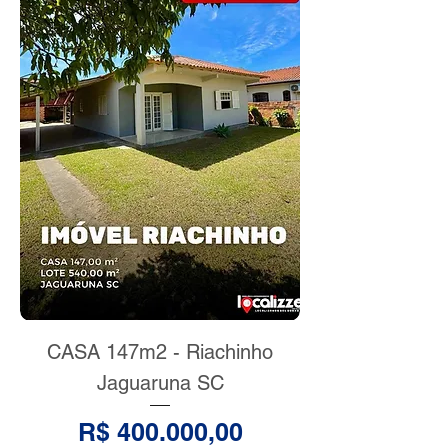
CASA 147m2 - Riachinho
Jaguaruna SC
Preço
R$ 400.000,00