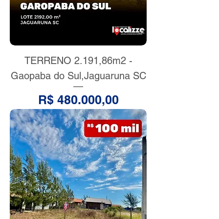
TERRENO 2.191,86m2 -
Gaopaba do Sul,Jaguaruna SC
Preço
R$ 480.000,00