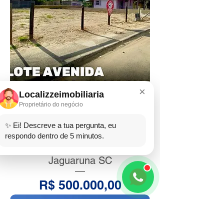
×
Localizzeimobiliaria
Proprietário do negócio
✨ Ei! Descreve a tua pergunta, eu
respondo dentro de 5 minutos.
LOTE 512m2 - Camacho,
Jaguaruna SC
Preço
R$ 500.000,00